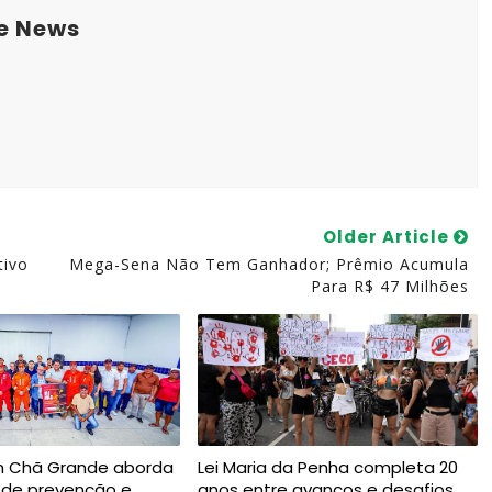
e News
Older Article
tivo
Mega-Sena Não Tem Ganhador; Prêmio Acumula
Para R$ 47 Milhões
m Chã Grande aborda
Lei Maria da Penha completa 20
 de prevenção e
anos entre avanços e desafios