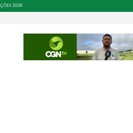
IÇÕES 2026
m nota fiscal
Presidente da Câmara de Chã 
GERAL