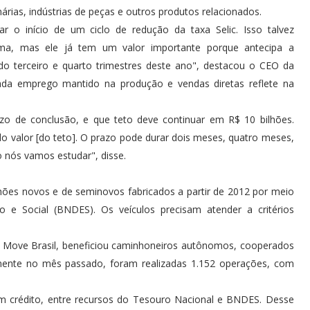
árias, indústrias de peças e outros produtos relacionados.
 o início de um ciclo de redução da taxa Selic. Isso talvez
ma, mas ele já tem um valor importante porque antecipa a
 do terceiro e quarto trimestres deste ano", destacou o CEO da
cada emprego mantido na produção e vendas diretas reflete na
o de conclusão, e que teto deve continuar em R$ 10 bilhões.
valor [do teto]. O prazo pode durar dois meses, quatro meses,
o nós vamos estudar", disse.
hões novos e de seminovos fabricados a partir de 2012 por meio
e Social (BNDES). Os veículos precisam atender a critérios
do Move Brasil, beneficiou caminhoneiros autônomos, cooperados
mente no mês passado, foram realizadas 1.152 operações, com
 em crédito, entre recursos do Tesouro Nacional e BNDES. Desse