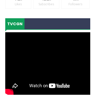
Likes
Subscribes
Followers
TVCGN