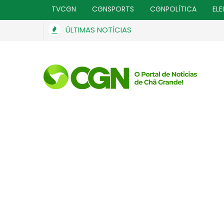
TVCGN
CGNSPORTS
CGNPOLÍTICA
ELE
ÚLTIMAS NOTÍCIAS
PRF apreende smartphones e perfumes importados se
GERAL