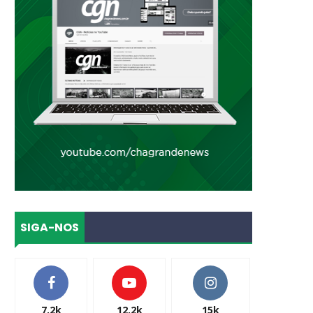
SIGA-NOS
7.2k
12.2k
15k