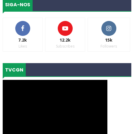
SIGA-NOS
7.2k
12.2k
15k
Likes
Subscribes
Followers
TVCGN