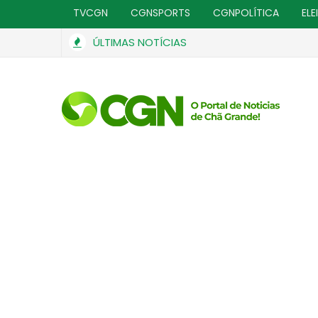
TVCGN
CGNSPORTS
CGNPOLÍTICA
ELE
ÚLTIMAS NOTÍCIAS
PRF apreende smartphones e perfumes importados se
GERAL