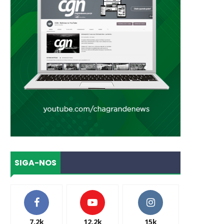
SIGA-NOS
7.2k
12.2k
15k