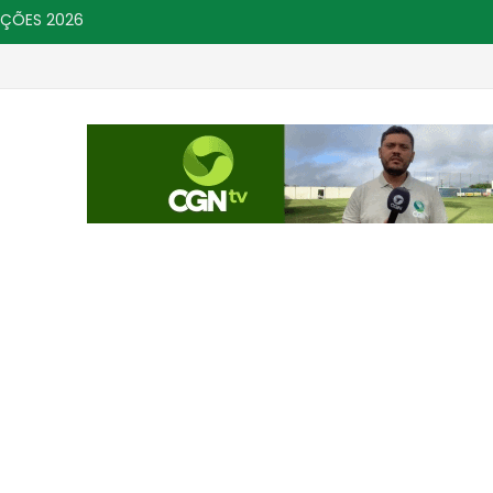
IÇÕES 2026
m nota fiscal
Presidente da Câmara de Chã 
GERAL