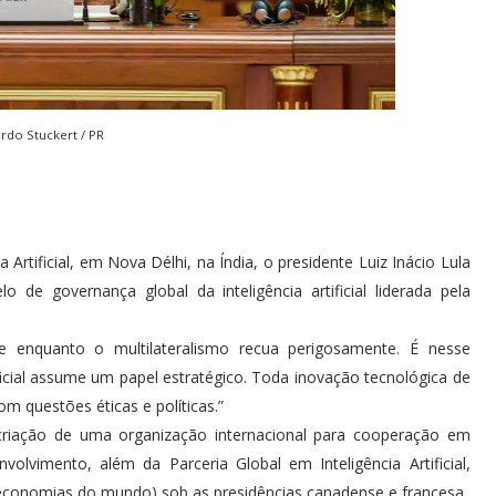
ardo Stuckert / PR
Artificial, em Nova Délhi, na Índia, o presidente Luiz Inácio Lula
 de governança global da inteligência artificial liderada pela
te enquanto o multilateralismo recua perigosamente. É nesse
ificial assume um papel estratégico. Toda inovação tecnológica de
m questões éticas e políticas.”
e criação de uma organização internacional para cooperação em
volvimento, além da Parceria Global em Inteligência Artificial,
economias do mundo) sob as presidências canadense e francesa.