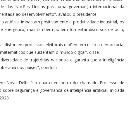
dade das Nações Unidas para uma governança internacional da
 e orientada ao desenvolvimento”, avaliou o presidente.
ia artificial impactam positivamente a produtividade industrial, os
ar e energética, mas também podem fomentar discursos de ódio,
cial distorcem processos eleitorais e põem em risco a democracia.
matemáticos que sustentam o mundo digital”, disse.
versidade de trajetórias nacionais e garanta que a Inteligência
soberania dos países”, concluiu.
ial em Nova Délhi é o quarto encontro do chamado Processo de
sobre segurança e governança de inteligência artificial, iniciada
2023.