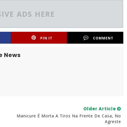
IVE ADS HERE
PIN IT
COMMENT
e News
Older Article
Manicure É Morta A Tiros Na Frente De Casa, No
Agreste