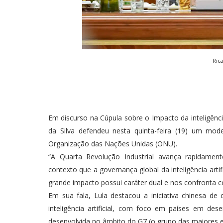
Ric
Em discurso na Cúpula sobre o Impacto da inteligência 
da Silva defendeu nesta quinta-feira (19) um modelo
Organização das Nações Unidas (ONU).
“A Quarta Revolução Industrial avança rapidamen
contexto que a governança global da inteligência art
grande impacto possui caráter dual e nos confronta co
Em sua fala, Lula destacou a iniciativa chinesa d
inteligência artificial, com foco em países em desen
desenvolvida no âmbito do G7 (o grupo das maiores 