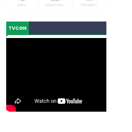
Likes
Subscribes
Followers
TVCGN