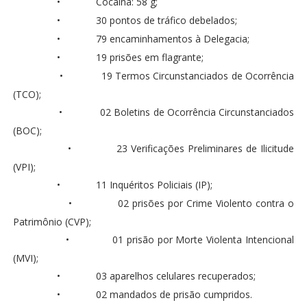
•
Cocaína: 58 g;
•
30 pontos de tráfico debelados;
•
79 encaminhamentos à Delegacia;
•
19 prisões em flagrante;
•
19 Termos Circunstanciados de Ocorrência
(TCO);
•
02 Boletins de Ocorrência Circunstanciados
(BOC);
•
23 Verificações Preliminares de Ilicitude
(VPI);
•
11 Inquéritos Policiais (IP);
•
02 prisões por Crime Violento contra o
Patrimônio (CVP);
•
01 prisão por Morte Violenta Intencional
(MVI);
•
03 aparelhos celulares recuperados;
•
02 mandados de prisão cumpridos.