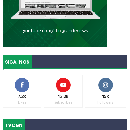
SIGA-NOS
7.2k
12.2k
15k
Likes
Subscribes
Followers
TVCGN