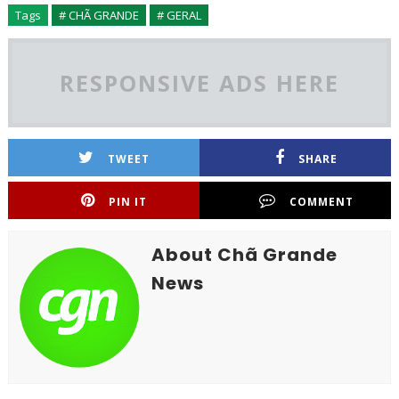
Tags
# CHÃ GRANDE
# GERAL
RESPONSIVE ADS HERE
TWEET
SHARE
PIN IT
COMMENT
About Chã Grande
News