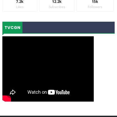
7.2k
12.2k
15k
Likes
Subscribes
Followers
TVCGN