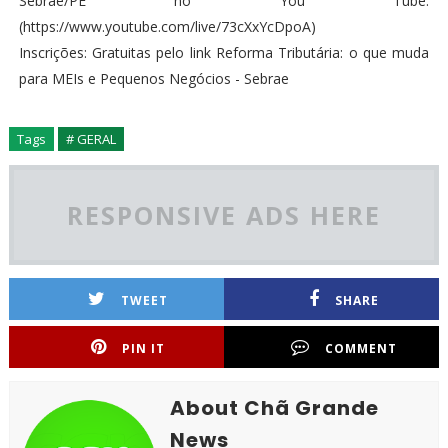
Sebrae/PE no You Tube.
(https://www.youtube.com/live/73cXxYcDpoA)
Inscrições: Gratuitas pelo link Reforma Tributária: o que muda
para MEIs e Pequenos Negócios - Sebrae
Tags
# GERAL
RESPONSIVE ADS HERE
TWEET
SHARE
PIN IT
COMMENT
About Chã Grande
News