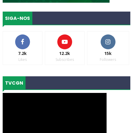
SIGA-NOS
7.2k
12.2k
15k
Likes
Subscribes
Followers
TVCGN