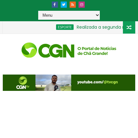
Realizada a segunda rodada do 
ESPORTE
2,5 bilhões para bets em 2025
STJ condena ministro 
GERAL