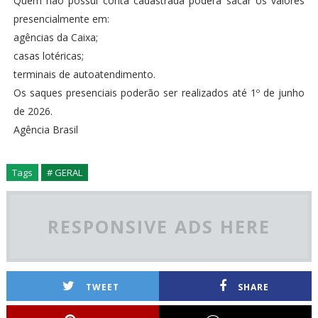
Quem não possui conta cadastrada poderá sacar os valores
presencialmente em:
agências da Caixa;
casas lotéricas;
terminais de autoatendimento.
Os saques presenciais poderão ser realizados até 1º de junho
de 2026.
Agência Brasil
Tags
# GERAL
RESPONSIVE ADS HERE
TWEET
SHARE