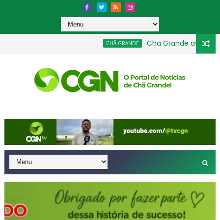
Chã Grande avança na Ed
CHÃ GRANDE
imenta 40 equipes nas categorias de base em agosto
GERAL