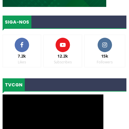
SIGA-NOS
7.2k
12.2k
15k
Likes
Subscribes
Followers
TVCGN