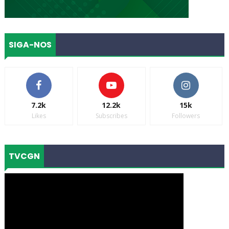
SIGA-NOS
7.2k
12.2k
15k
Likes
Subscribes
Followers
TVCGN