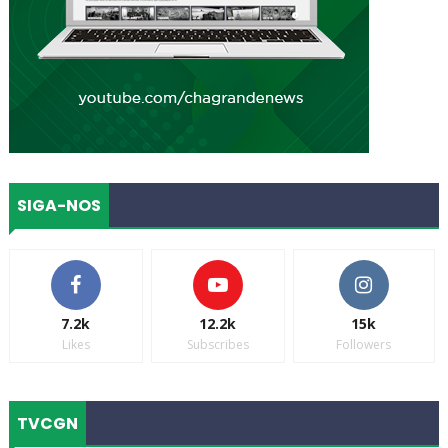
SIGA-NOS
7.2k
12.2k
15k
Likes
Subscribes
Followers
TVCGN