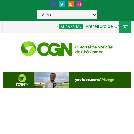
Prefeitura de Chã Grande 
CHÃ GRANDE
fumes importados sem nota fiscal
Presidente da C
GERAL