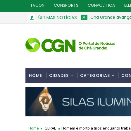
TVCGN
CGNSPORTS
CGNPOLÍTICA
ELE
ÚLTIMAS NOTÍCIAS
Chã Grande avança na Edu
CHÃ GRANDE
HOME
CIDADES
CATEGORIAS
CO
Home
GERAL
Homem é morto a tiros enquanto traba