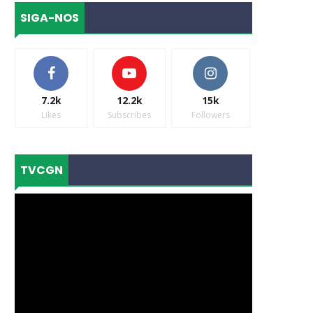
SIGA-NOS
7.2k
12.2k
15k
Likes
Subscribes
Followers
TVCGN