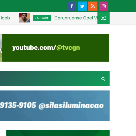
Caruaruense Gael Vila Nova lança EP que c
CARUARU