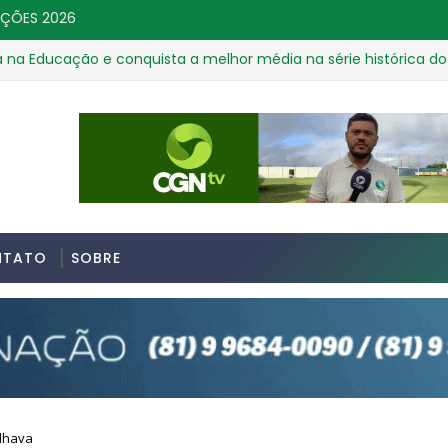
IÇÕES 2026
cação e conquista a melhor média na série histórica do Ideb
NTATO
SOBRE
lhava