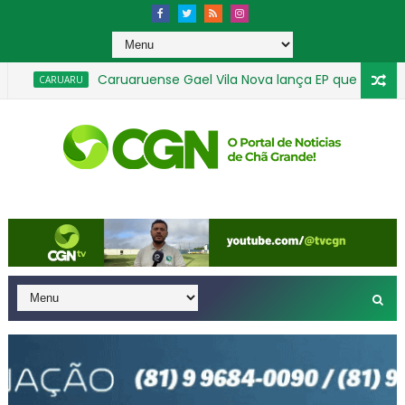
Caruaruense Gael Vila Nova lança EP que celebra a
CARUARU
Chã Grande avança na Educação e conquista a mel
CHÃ GRANDE