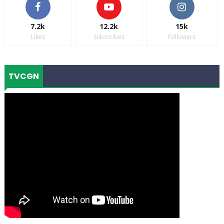
7.2k
12.2k
15k
Likes
Subscribes
Followers
TVCGN