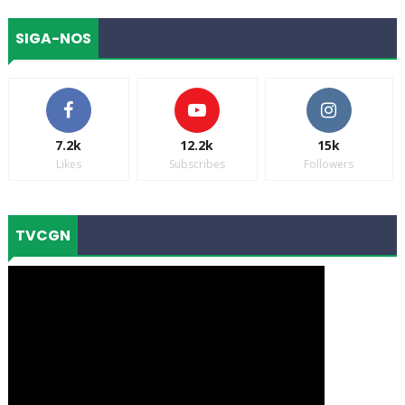
SIGA-NOS
7.2k
12.2k
15k
Likes
Subscribes
Followers
TVCGN