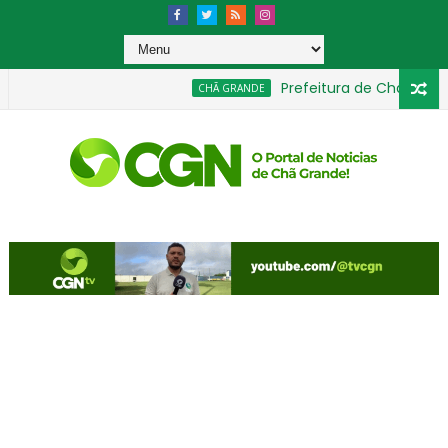
Prefeitura de Chã Grande 
CHÃ GRANDE
fumes importados sem nota fiscal
Presidente da C
GERAL